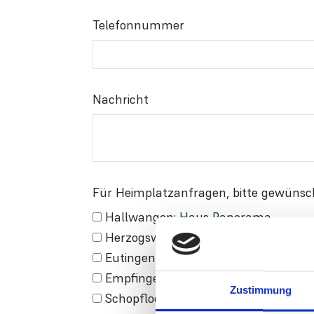
Telefonnummer
Nachricht
Für Heimplatzanfragen, bitte gewüns
Hallwangen:
Haus Panorama
Herzogsweiler:
Landhaus Weiler Wal
Eutingen im Gäu:
Haus am Talbach
Empfingen:
Haus am Tälesee
Zustimmung
Schopfloch:
Haus am Rödelsberg, Ein