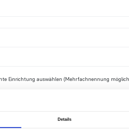
chte Einrichtung auswählen (Mehrfachnennung möglich
d
Details
richtung für Menschen mit psychischen Erkrankungen