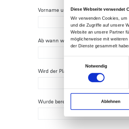
Vorname und Name des Interessenten
Diese Webseite verwendet 
Wir verwenden Cookies, um I
und die Zugriffe auf unsere 
Website an unsere Partner fü
möglicherweise mit weiteren
Ab wann wird der Platz benötigt?
der Dienste gesammelt habe
Einwilligungsauswahl
Notwendig
Wird der Platz für einen Mann oder ein
Wurde bereits ein Pflegegrad beantragt
Ablehnen