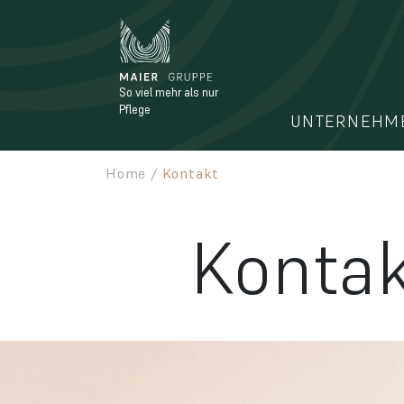
Zum Hauptinhalt springen
Zum Seitenfuß springen
So viel mehr als nur
Pflege
UNTERNEHM
Home
/
Kontakt
Konta