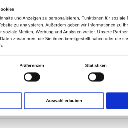
Cookies
nhalte und Anzeigen zu personalisieren, Funktionen für soziale
Website zu analysieren. Außerdem geben wir Informationen zu I
r soziale Medien, Werbung und Analysen weiter. Unsere Partner
 Daten zusammen, die Sie ihnen bereitgestellt haben oder die s
n.
Präferenzen
Statistiken
e Frau benötigt?
? Wenn ja, welcher Pflegegrad liegt vor?
Auswahl erlauben