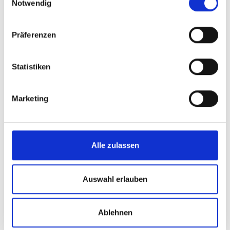
Notwendig
Vanessa Hahn, Einrichtungsleitung
T. 07445 83798-71 oder 07443 240578-
72
Präferenzen
Statistiken
BEWERBUNG@SENIORENHEIME-
Marketing
MAIER.DE
Alle zulassen
BEWERBUNGSFORMULAR
Auswahl erlauben
Vorname
*
Ablehnen