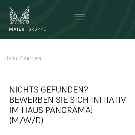
Zum Hauptinhalt springen
Zum Seitenfuß springen
Home
/
Karriere
NICHTS GEFUNDEN?
BEWERBEN SIE SICH INITIATIV
IM HAUS PANORAMA!
(M/W/D)