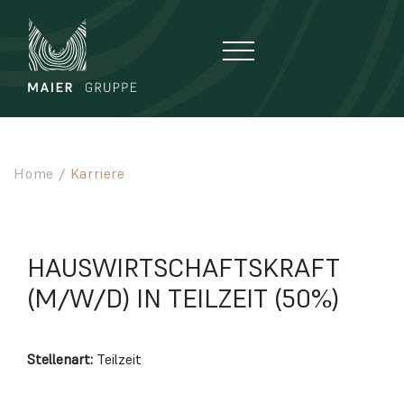
Zum Hauptinhalt springen
Zum Seitenfuß springen
Home
/
Karriere
HAUSWIRTSCHAFTSKRAFT
(M/W/D) IN TEILZEIT (50%)
Stellenart:
Teilzeit