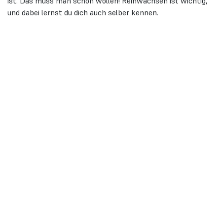
ist. Das muss man schon wollen! Reinwachsen ist wichtig,
und dabei lernst du dich auch selber kennen.
Unternehmensgruppe Maier
Panoramaweg 15
72296 Schopfloch
T. 07443 968060
INFO@UNTERNEHMENSGRUPPE-MAIER.DE