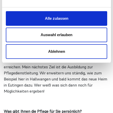
und Aufstiegsmöglichkeiten wahrnehmen?
Ich habe als Pflegehelferin angefangen, habe dann meine
Ausbildung zur Fachkraft gemacht und inzwischen bin ich
Alle zulassen
stellvertretende Pflegedienstleiterin.
Auswahl erlauben
Haben Sie bestimmte berufliche Ziele? Sehen Sie Chancen
und Möglichkeiten, diese Ziele zu erreichen?
Ablehnen
Ja, ich sehe berufliche Chancen und werde meine Ziele hier
erreichen. Mein nächstes Ziel ist die Ausbildung zur
Pflegedienstleitung. Wir erweitern uns ständig, wie zum
Beispiel hier in Hallwangen und bald kommt das neue Heim
in Eutingen dazu. Wer weiß was sich dann noch für
Möglichkeiten ergeben!
Was gibt Ihnen die Pflege für Sie persönlich?