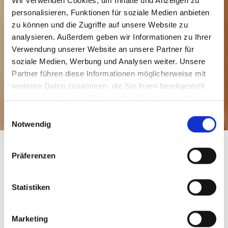
Wir verwenden Cookies, um Inhalte und Anzeigen zu
personalisieren, Funktionen für soziale Medien anbieten
zu können und die Zugriffe auf unsere Website zu
analysieren. Außerdem geben wir Informationen zu Ihrer
Verwendung unserer Website an unsere Partner für
soziale Medien, Werbung und Analysen weiter. Unsere
Partner führen diese Informationen möglicherweise mit
weiteren Daten zusammen, die Sie ihnen bereitgestellt
haben oder die sie im Rahmen Ihrer Nutzung der Dienste
gesammelt haben.
Einwilligungsauswahl
Notwendig
INTERVIEW
Präferenzen
Statistiken
Elena Pisu
Marketing
Konnten Sie sich bisher im Unternehmen weiterentwickeln