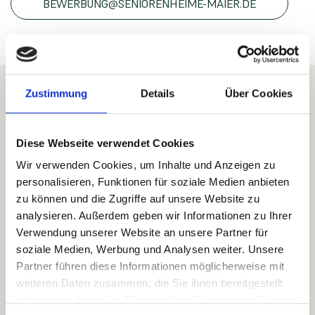
BEWERBUNG@SENIORENHEIME-MAIER.DE
Zustimmung
Details
Über Cookies
PREISLISTE
Preise Haus Panorama
Diese Webseite verwendet Cookies
Wir verwenden Cookies, um Inhalte und Anzeigen zu
PREISLISTE HAUS PANORAMA
personalisieren, Funktionen für soziale Medien anbieten
KURZZEITPFLEGE
zu können und die Zugriffe auf unsere Website zu
analysieren. Außerdem geben wir Informationen zu Ihrer
Verwendung unserer Website an unsere Partner für
soziale Medien, Werbung und Analysen weiter. Unsere
Partner führen diese Informationen möglicherweise mit
PREISLISTE HAUS PANORAMA
weiteren Daten zusammen, die Sie ihnen bereitgestellt
VOLLSTATIONÄRE PFLEGE
haben oder die sie im Rahmen Ihrer Nutzung der Dienste